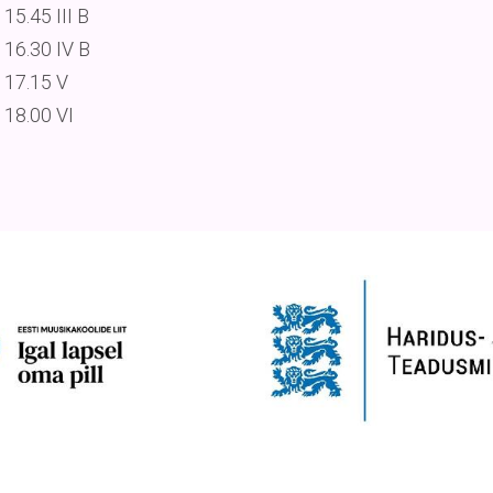
15.45 III B
16.30 IV B
17.15 V
18.00 VI