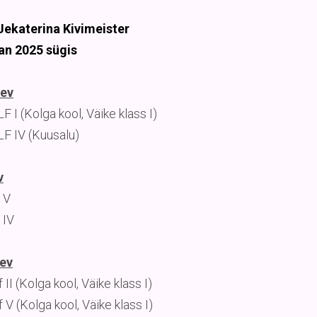
Jekaterina Kivimeister
an 2025 sügis
ev
 I (Kolga kool, Väike klass I)
F IV (Kuusalu)
v
 V
 IV
ev
 II (Kolga kool, Väike klass I)
 V (Kolga kool, Väike klass I)