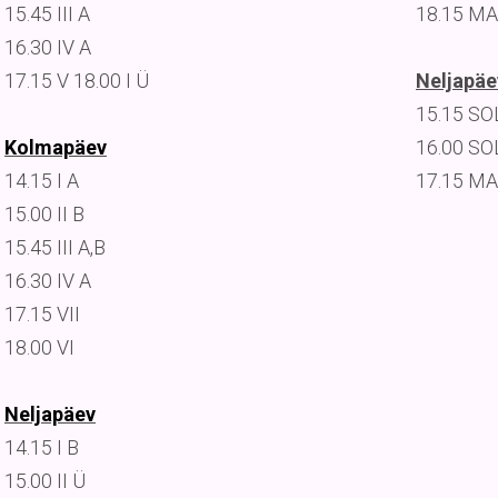
15.45 III A
18.15 MA
16.30 IV A
17.15 V 18.00 I Ü
Neljapäe
15.15 SOLF
Kolmapäev
16.00 SOL
14.15 I A
17.15 MA
15.00 II B
15.45 III A,B
16.30 IV A
17.15 VII
18.00 VI
Neljapäev
14.15 I B
15.00 II Ü