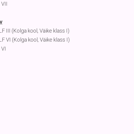
 VII
v
 III (Kolga kool, Väike klass I)
F VI (Kolga kool, Väike klass I)
 VI