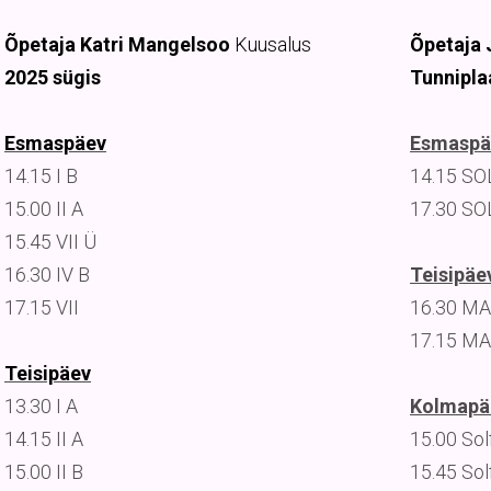
Õpetaja Katri Mangelsoo
Kuusalus
Õpetaja 
2025 sügis
Tunnipla
Esmaspäev
Esmaspä
14.15 I B
14.15 SOLF
15.00 II A
17.30 SOL
15.45 VII Ü
16.30 IV B
Teisipäe
17.15 VII
16.30 MA
17.15 MA
Teisipäev
13.30 I A
Kolmapä
14.15 II A
15.00 Solf
15.00 II B
15.45 Solf