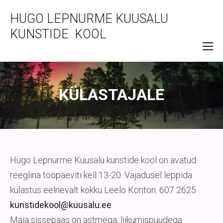
HUGO LEPNURME KUUSALU
KUNSTIDE KOOL
KÜLASTAJALE
Hugo Lepnurme Kuusalu kunstide kool on avatud
reeglina tööpäeviti kell 13-20. Vajadusel leppida
külastus eelnevalt kokku Leelo Konton: 607 2625
kunstidekool@kuusalu.ee
.
Maja sissepääs on astmega, liikumispuudega